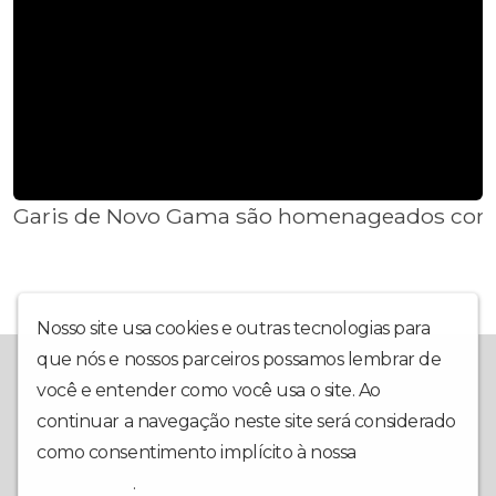
Garis de Novo Gama são homenageados com d
Nosso site usa cookies e outras tecnologias para
que nós e nossos parceiros possamos lembrar de
Mais do que um retrato fiel dos fatos, a ENTORNO SUL WEB TV
traz informações claras dos fatos políticos do Entorno Sul do
você e entender como você usa o site. Ao
Distrito Federal, do Estado de Goiás e do Distrito Federal. A
continuar a navegação neste site será considerado
ENTORNO SUL WEB TV está qualificada para ser assistida onde
como consentimento implícito à nossa
política de
você estiver. NO BRASIL E NO MUNDO, pois somos uma TV na
WEB.
privacidade
.