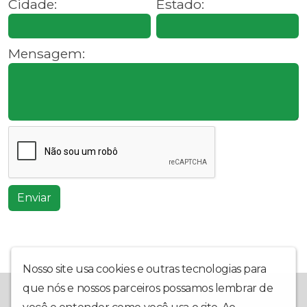
Cidade:
Estado:
Mensagem:
Enviar
Nosso site usa cookies e outras tecnologias para
que nós e nossos parceiros possamos lembrar de
Mais do que um retrato fiel dos fatos, a ENTORNO SUL WEB TV
traz informações claras dos fatos políticos do Entorno Sul do